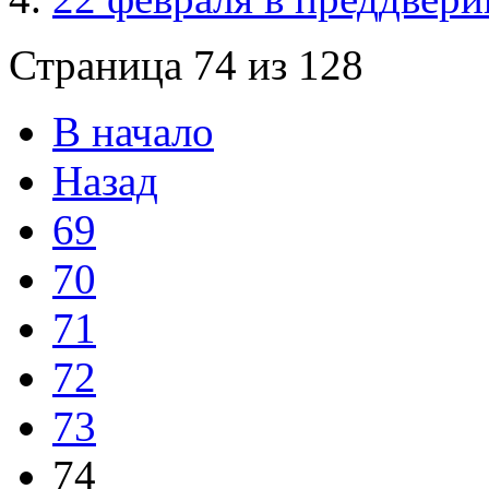
Страница 74 из 128
В начало
Назад
69
70
71
72
73
74