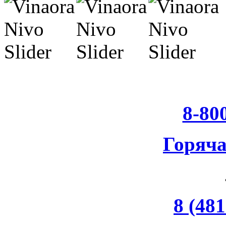
8-80
Горяч
8 (481