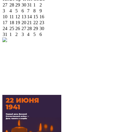
27
28
29
30
31
1
2
3
4
5
6
7
8
9
10
11
12
13
14
15
16
17
18
19
20
21
22
23
24
25
26
27
28
29
30
31
1
2
3
4
5
6