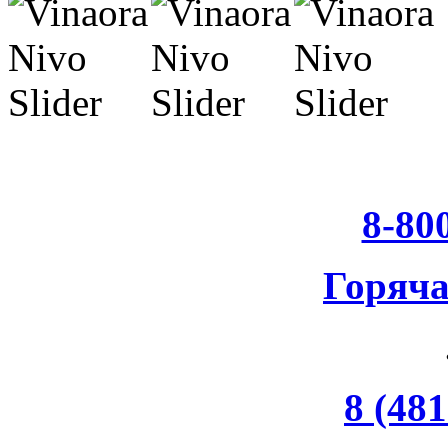
8-80
Горяч
8 (481